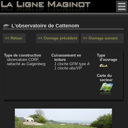
L'observatoire de Cattenom
<< Retour
<< Ouvrage précédent
>> Ouvrage suivant
Type de construction
Cuirassement en
Type
observatoire CORF,
toiture
d'ouvrage
rattaché au Galgenberg
1 cloche GFM type A
1 cloche obs/VP
Carte du
secteur