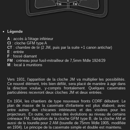
Légende
A
: accès à l'étage inférieur
Cl
: cloche GFM type A
CT
: chambre de tir (2 JM, puis par la suite +1 canon antichar)
E
: entrée
F
: fossé diamant
FM
: créneau pour fusil-mitrailleur de 7,5mm Mdle 1924/29
M
: local à munitions
Vers 1931, l'apparition de la cloche JM va multiplier les possibilités.
Ce nouvel élément, très bien défilé, sera placé de manière à agir dans
la direction voulue, y-compris frontalement. Quelques casemates
particulières recevront deux cloches JM et deux entrées.
En 1934, les chantiers de type nouveaux fronts CORF débutent. Le
plan de masse de la casemate d'infanterie est plus élaboré, avec
entre autres des chicanes intérieures et des visières pour les
projecteurs. En outre, on notera des évolutions au niveau de certains
créneaux FM, l'adoption de la cloche GFM type B, de la cloche AM et
aussi de la tourelle pour 2 AM (tourelle de 75mm Mdle 1905, modifiée
en 1934). Le principe de la casemate simple et double est maintenu.