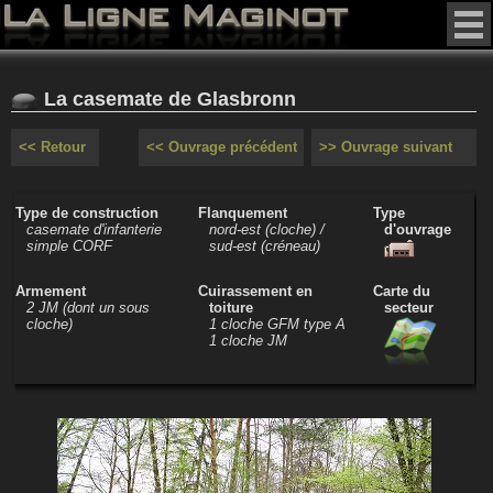
La casemate de Glasbronn
<< Retour
<< Ouvrage précédent
>> Ouvrage suivant
Type de construction
Flanquement
Type
casemate d'infanterie
nord-est (cloche) /
d'ouvrage
simple CORF
sud-est (créneau)
Armement
Cuirassement en
Carte du
2 JM (dont un sous
toiture
secteur
cloche)
1 cloche GFM type A
1 cloche JM