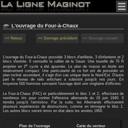
L'ouvrage du Four-à-Chaux
<< Retour
<< Ouvrage précédent
>> Ouvrage suivant
L'ouvrage du Four-à-Chaux possède 3 blocs d'artillerie, 3 d'infanterie et 2
blocs d'entrée. Il verrouille la vallée de la Sauer. Une tourelle de 75 R
e
projetée en 2
cycle a été ajournée. Le plan de masse en étoile est
relativement compact. Une particularité de ce fort est de posséder un
plan incliné ascendant, il s'agit d'un cas unique dans le Nord-Est. D'autre
part le réseau de rails antichars a subsisté jusqu'à nos jours. En
moyenne 500 hommes servaient l'ouvrage dont une vingtaine d'officiers.
Le Four-à-Chaux (FAC) et particulièrement le bloc 1 et 2, effectuera de
nombreux tirs pour contrer l'offensive allemande du 19 juin 1940. Il
tiendra jusqu'à l'armistice. Par la suite, les Allemands effectuerent
plusieurs expériences de destructions, comme en témoigne le bloc 1.
Les autres blocs seront remis en état dans les années 1950.
Plan de l'ouvrage
Carte du secteur