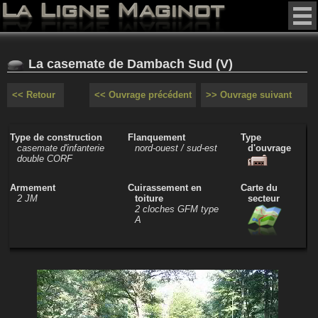
La casemate de Dambach Sud (V)
<< Retour
<< Ouvrage précédent
>> Ouvrage suivant
Type de construction
Flanquement
Type
casemate d'infanterie
nord-ouest / sud-est
d'ouvrage
double CORF
Armement
Cuirassement en
Carte du
2 JM
toiture
secteur
2 cloches GFM type
A