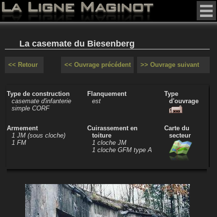
La casemate du Biesenberg
<< Retour
<< Ouvrage précédent
>> Ouvrage suivant
Type de construction
Flanquement
Type
casemate d'infanterie
est
d'ouvrage
simple CORF
Armement
Cuirassement en
Carte du
1 JM (sous cloche)
toiture
secteur
1 FM
1 cloche JM
1 cloche GFM type A