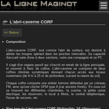
L'abri-caverne CORF
<< Retour
Composition
L'abri-caverne CORF, tout comme l'abri de surface, est destiné à
abriter les troupes opérant dans les proches intervalles. Sa capacité
d'accueil varie d'une à deux sections, voire une compagnie et un PC.
Il s'agit d'un organe passif qui s'inscrit en retrait de la ligne principale,
et souvent à flanc de colline. L'abri-caverne se compose de deux
coffres d'entrée symétriques donnant chacun accès aux locaux
souterrains (de 8 m à 25 m de profondeur, suivant la nature du sol).
Chaque coffre comporte une entrée homme défendue par un créneau
FM, ainsi qu'une cloche GFM type A (car anciens fronts). En sous-sol
se trouvent les différentes chambrées, la cuisine, la petite usine
électrique, les réservoirs, le local à filtres, le central téléphonique,
l'issue de secours, etc.
Plan type de l'abri-caverne CORF (Walkmühle, SF d'Haguenau)