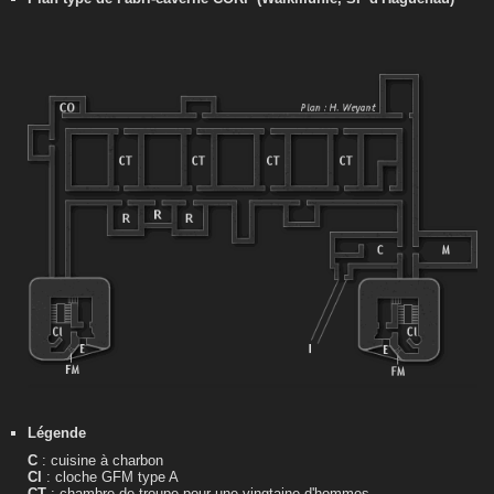
Légende
C
: cuisine à charbon
Cl
: cloche GFM type A
CT
: chambre de troupe pour une vingtaine d'hommes