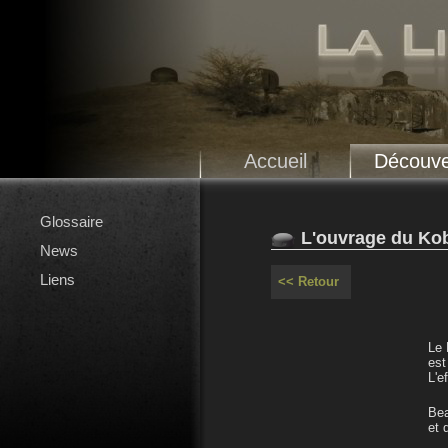
Accueil
Découve
Glossaire
L'ouvrage du K
News
Liens
<< Retour
Le 
est
L'e
Bea
et d