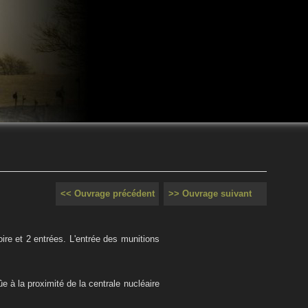
<< Ouvrage précédent
>> Ouvrage suivant
toire et 2 entrées. L'entrée des munitions
ûe à la proximité de la centrale nucléaire