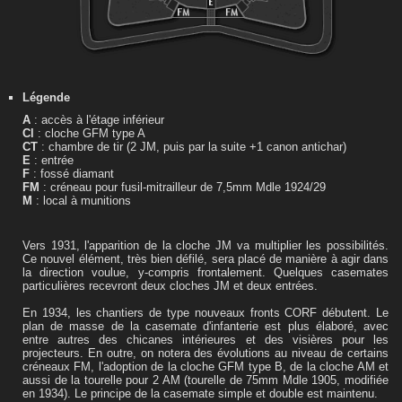
Légende
A
: accès à l'étage inférieur
Cl
: cloche GFM type A
CT
: chambre de tir (2 JM, puis par la suite +1 canon antichar)
E
: entrée
F
: fossé diamant
FM
: créneau pour fusil-mitrailleur de 7,5mm Mdle 1924/29
M
: local à munitions
Vers 1931, l'apparition de la cloche JM va multiplier les possibilités.
Ce nouvel élément, très bien défilé, sera placé de manière à agir dans
la direction voulue, y-compris frontalement. Quelques casemates
particulières recevront deux cloches JM et deux entrées.
En 1934, les chantiers de type nouveaux fronts CORF débutent. Le
plan de masse de la casemate d'infanterie est plus élaboré, avec
entre autres des chicanes intérieures et des visières pour les
projecteurs. En outre, on notera des évolutions au niveau de certains
créneaux FM, l'adoption de la cloche GFM type B, de la cloche AM et
aussi de la tourelle pour 2 AM (tourelle de 75mm Mdle 1905, modifiée
en 1934). Le principe de la casemate simple et double est maintenu.