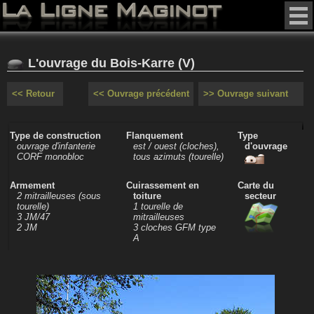
L'ouvrage du Bois-Karre (V)
<< Retour
<< Ouvrage précédent
>> Ouvrage suivant
Type de construction
Flanquement
Type
ouvrage d'infanterie
est / ouest (cloches),
d'ouvrage
CORF monobloc
tous azimuts (tourelle)
Armement
Cuirassement en
Carte du
2 mitrailleuses (sous
toiture
secteur
tourelle)
1 tourelle de
3 JM/47
mitrailleuses
2 JM
3 cloches GFM type
A