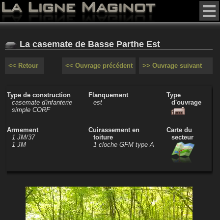
La casemate de Basse Parthe Est
<< Retour
<< Ouvrage précédent
>> Ouvrage suivant
Type de construction
Flanquement
Type
casemate d'infanterie
est
d'ouvrage
simple CORF
Armement
Cuirassement en
Carte du
1 JM/37
toiture
secteur
1 JM
1 cloche GFM type A