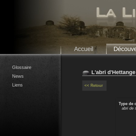
Accueil
Découve
Glossaire
L'abri d'Hettange
News
Liens
<< Retour
Type de 
abri de