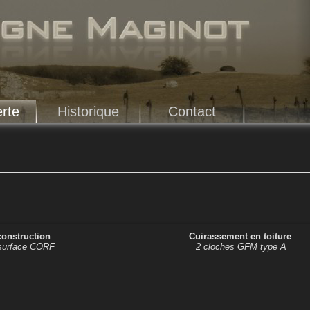
rte
Historique
Contact
construction
Cuirassement en toiture
 surface CORF
2 cloches GFM type A