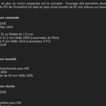
e et plus ou moins respectée est la suivante : l'ouvrage doit permettre de
 le PO de l'Immerhof fut doté en plus d'une tourelle de 81 mm prévue sur beau
sous casemate
 1935
Mdle 1934
C 31 ou Reibel de 7,5 mm
s de 13,2 mm Mdle 1930 (casemates du Rhin)
s de 8 mm Mdle 1914 (casemates STG)
24/29
ous tourelle
es transformée pour AM
e 1934
rtier de 50 mm Mdle 1935
ous cloche
 1935
odifiée pour AM