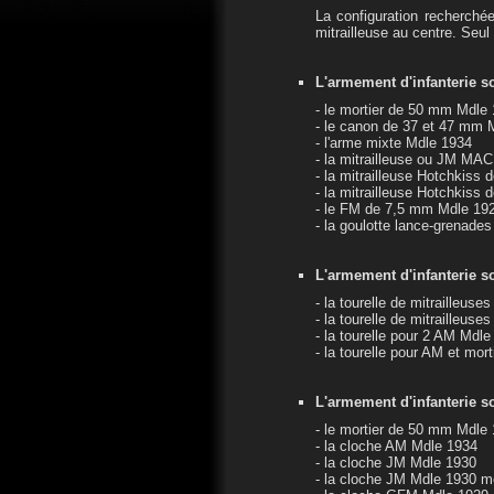
La configuration recherché
mitrailleuse au centre. Seul
L'armement d'infanterie 
- le mortier de 50 mm Mdle
- le canon de 37 et 47 mm 
- l'arme mixte Mdle 1934
- la mitrailleuse ou JM MA
- la mitrailleuse Hotchkis
- la mitrailleuse Hotchkis
- le FM de 7,5 mm Mdle 19
- la goulotte lance-grenades
L'armement d'infanterie s
- la tourelle de mitrailleuses
- la tourelle de mitrailleus
- la tourelle pour 2 AM Mdl
- la tourelle pour AM et mo
L'armement d'infanterie s
- le mortier de 50 mm Mdle
- la cloche AM Mdle 1934
- la cloche JM Mdle 1930
- la cloche JM Mdle 1930 m