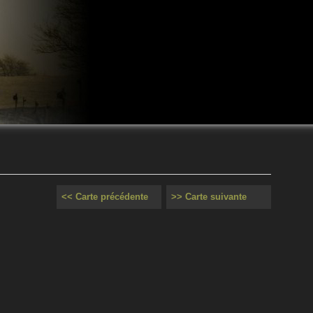
<< Carte précédente
>> Carte suivante