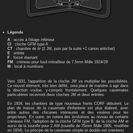
Légende
A
: accès à l'étage inférieur
Cl
: cloche GFM type A
CT
: chambre de tir (2 JM, puis par la suite +1 canon antichar)
E
: entrée
F
: fossé diamant
FM
: créneau pour fusil-mitrailleur de 7,5mm Mdle 1924/29
M
: local à munitions
Vers 1931, l'apparition de la cloche JM va multiplier les possibilités.
Ce nouvel élément, très bien défilé, sera placé de manière à agir dans
la direction voulue, y-compris frontalement. Quelques casemates
particulières recevront deux cloches JM et deux entrées.
En 1934, les chantiers de type nouveaux fronts CORF débutent. Le
plan de masse de la casemate d'infanterie est plus élaboré, avec
entre autres des chicanes intérieures et des visières pour les
projecteurs. En outre, on notera des évolutions au niveau de certains
créneaux FM, l'adoption de la cloche GFM type B, de la cloche AM et
aussi de la tourelle pour 2 AM (tourelle de 75mm Mdle 1905, modifiée
en 1934). Le principe de la casemate simple et double est maintenu.