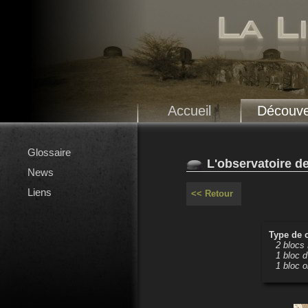
Accueil
Découve
Glossaire
L'observatoire de
News
Liens
<< Retour
Type de 
2 blocs
1 bloc d
1 bloc o