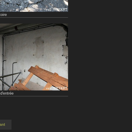
oire
 d'entrée
ant