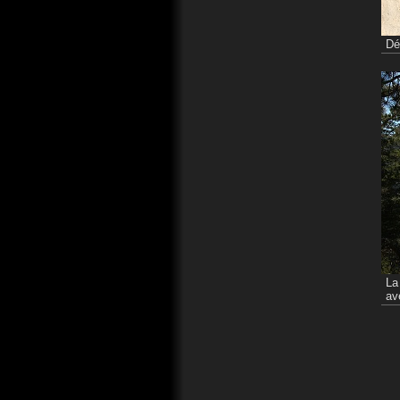
Dé
La
av