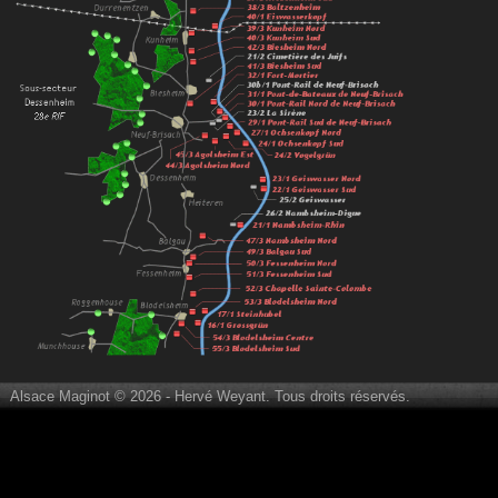
Alsace Maginot © 2026 - Hervé Weyant. Tous droits réservés.